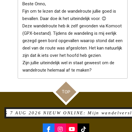
Beste Onno,
Fijn om te lezen dat de wandelroute jullie goed is
bevallen. Daar doe ik het uiteindelijk voor. 😊
Deze wandelroute heb ik zelf gevonden via Komoot
(GPX-bestand). Tijdens de wandeling is mij eerlijk
gezegd geen bord opgevallen waarop stond dat een
deel van de route was afgesloten. Het kan natuurlijk
zijn dat ik iets over het hoofd heb gezien.
Zijn jullie uiteindelijk wel in staat geweest om de
wandelroute helemaal af te maken?
TOP
UG 2026 NIEUW ONLINE: Mijn wandelverslag inclus
F
I
Y
T