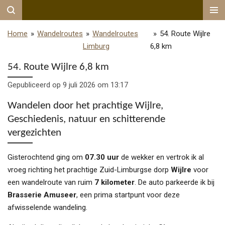
Ga
direct
Home
»
Wandelroutes
»
Wandelroutes
»
54. Route Wijlre
naar
Limburg
6,8 km
de
hoofdinhoud
54. Route Wijlre 6,8 km
Gepubliceerd op 9 juli 2026 om 13:17
Wandelen door het prachtige Wijlre,
Geschiedenis, natuur en schitterende
vergezichten
Gisterochtend ging om
07.30 uur
de wekker en vertrok ik al
vroeg richting het prachtige Zuid-Limburgse dorp
Wijlre
voor
een wandelroute van ruim
7 kilometer
. De auto parkeerde ik bij
Brasserie Amuseer
, een prima startpunt voor deze
afwisselende wandeling.