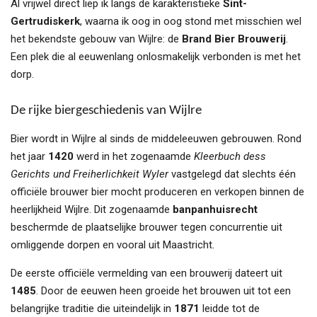
Al vrijwel direct liep ik langs de karakteristieke
Sint-
Gertrudiskerk
, waarna ik oog in oog stond met misschien wel
het bekendste gebouw van Wijlre: de
Brand Bier Brouwerij
.
Een plek die al eeuwenlang onlosmakelijk verbonden is met het
dorp.
De rijke biergeschiedenis van Wijlre
Bier wordt in Wijlre al sinds de middeleeuwen gebrouwen. Rond
het jaar
1420
werd in het zogenaamde
Kleerbuch dess
Gerichts und Freiherlichkeit Wyler
vastgelegd dat slechts één
officiële brouwer bier mocht produceren en verkopen binnen de
heerlijkheid Wijlre. Dit zogenaamde
banpanhuisrecht
beschermde de plaatselijke brouwer tegen concurrentie uit
omliggende dorpen en vooral uit Maastricht.
De eerste officiële vermelding van een brouwerij dateert uit
1485
. Door de eeuwen heen groeide het brouwen uit tot een
belangrijke traditie die uiteindelijk in
1871
leidde tot de