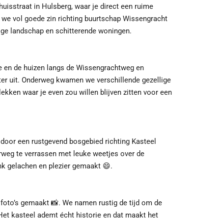
isstraat in Hulsberg, waar je direct een ruime
n we vol goede zin richting buurtschap Wissengracht
tige landschap en schitterende woningen.
ve en de huizen langs de Wissengrachtweg en
er uit. Onderweg kwamen we verschillende gezellige
ekken waar je even zou willen blijven zitten voor een
oor een rustgevend bosgebied richting Kasteel
weg te verrassen met leuke weetjes over de
ink gelachen en plezier gemaakt
😄
.
 foto’s gemaakt
📸
. We namen rustig de tijd om de
Het kasteel ademt écht historie en dat maakt het