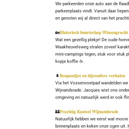
We parkeerden onze auto aan de Raadhu
parkeerplaats vindt. Vanuit daar liepe
en genoten wij al direct van het prach
🏡
𝐇𝐢𝐬𝐭𝐨𝐫𝐢𝐬𝐜𝐡 𝐛𝐮𝐮𝐫𝐭𝐬𝐜𝐡𝐚𝐩 𝐖𝐢𝐬𝐬𝐞𝐧𝐠𝐫𝐚𝐜𝐡𝐭
Wat een gezellig plekje! De oude hoe
Waakheuvelsweg stralen zoveel karakt
mini-campings tegen, stuk voor stuk pl
kopje koffie
☕
.
🌲
𝐁𝐨𝐬𝐩𝐚𝐚𝐝𝐣𝐞𝐬 𝐞𝐧 𝐛𝐢𝐣𝐳𝐨𝐧𝐝𝐞𝐫𝐞 𝐯𝐞𝐫𝐡𝐚𝐥𝐞𝐧
Via het Vossenvoetpad wandelden we d
Wijnandsrade. Jacques wist ons onder
omgeving en natuurlijk werd er ook fl
🏰
𝐏𝐫𝐚𝐜𝐡𝐭𝐢𝐠 𝐊𝐚𝐬𝐭𝐞𝐞𝐥 𝐖𝐢𝐣𝐧𝐚𝐧𝐝𝐬𝐫𝐚𝐝𝐞
Natuurlijk hebben we eerst wat mooie
binnenplaats en keken onze ogen uit. 