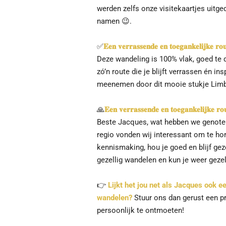
werden zelfs onze visitekaartjes uitg
namen
😉
.
✅
𝐄𝐞𝐧 𝐯𝐞𝐫𝐫𝐚𝐬𝐬𝐞𝐧𝐝𝐞 𝐞𝐧 𝐭𝐨𝐞𝐠𝐚𝐧𝐤𝐞𝐥𝐢𝐣𝐤𝐞 𝐫𝐨𝐮
Deze wandeling is 100% vlak, goed te 
zó’n route die je blijft verrassen én i
meenemen door dit mooie stukje Limb
🙏
𝐄𝐞𝐧 𝐯𝐞𝐫𝐫𝐚𝐬𝐬𝐞𝐧𝐝𝐞 𝐞𝐧 𝐭𝐨𝐞𝐠𝐚𝐧𝐤𝐞𝐥𝐢𝐣𝐤𝐞 𝐫𝐨
Beste Jacques, wat hebben we genote
regio vonden wij interessant om te ho
kennismaking, hou je goed en blijf ge
gezellig wandelen en kun je weer geze
👉
Lijkt het jou net als Jacques ook 
wandelen?
Stuur ons dan gerust een p
persoonlijk te ontmoeten!