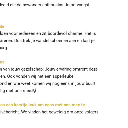
edeeld die de bewoners enthousiast in ontvangst
𝐭𝐞
doen voor iedereen en zit boordevol charme. Het is
nspireren. Dus trek je wandelschoenen aan en laat je
urg.
𝐭𝐞
n van jouw gezelschap! Jouw ervaring omtrent deze
ren. Ook vonden wij het een superleuke
zond en wie weet komen wij nog eens in jouw buurt
llig met ons mee.
🙌
.
eens een keertje leuk om eens met ons mee te
rivébericht. We vinden het geweldig om onze volgers