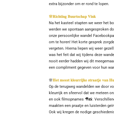
extra bijzonder om er rond te lopen.
🌸
𝐑𝐢𝐜𝐡𝐭𝐢𝐧𝐠 𝐁𝐮𝐮𝐫𝐭𝐬𝐜𝐡𝐚𝐩 𝐕𝐢𝐧𝐤
Na het kasteel stapten we weer het bo
werden we spontaan aangesproken doo
onze persoonlijke wandel Facebookpagi
om te horen! Het korte gesprek zorgd
vergeten. Hierna liepen wij weer gezell
was het feit dat wij tijdens deze wan
nooit eerder hadden wij dit meegemaak
een compliment gegeven voor hun wande
🌸
𝐇𝐞𝐭 𝐦𝐞𝐞𝐬𝐭 𝐤𝐥𝐞𝐮𝐫𝐫𝐢𝐣𝐤𝐞 𝐬𝐭𝐫𝐚𝐚𝐭𝐣𝐞 𝐯𝐚𝐧 𝐇𝐮
Op de terugweg wandelden we door vol
kleurrijk en sfeervol dat we meteen o
en ook filmopnames
🎥
📸
. Verschille
maakten een praatje en luisterden geï
Ook wij kregen de nodige geschiedenis 