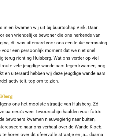
s in en kwamen wij uit bij buurtschap Vink. Daar
r een vriendelijke bewoner die ons herkende van
na, dit was uiteraard voor ons een leuke verrassing
e voor een persoonlijk moment dat we niet snel
ig terug richting Hulsberg. Wat ons verder op viel
delroute vele jeugdige wandelaars tegen kwamen, nog
t en uiteraard hebben wij deze jeugdige wandelaars
l activiteit, top om te zien.
𝐥𝐬𝐛𝐞𝐫𝐠
gens ons het mooiste straatje van Hulsberg. Zó
nze camera’s weer tevoorschijn haalden voor foto's
nde bewoners kwamen nieuwsgierig naar buiten,
nteresseerd naar ons verhaal over de WandelKloeb.
te horen over dit sfeervolle straatje en ja… daarna