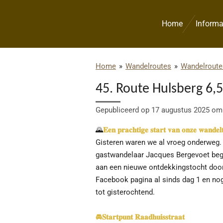
Ga
direct
Home
Informa
naar
de
hoofdinhoud
Home
»
Wandelroutes
»
Wandelroute
45. Route Hulsberg 6,
Gepubliceerd op 17 augustus 2025 om
🌄
𝐄𝐞𝐧 𝐩𝐫𝐚𝐜𝐡𝐭𝐢𝐠𝐞 𝐬𝐭𝐚𝐫𝐭 𝐯𝐚𝐧 𝐨𝐧𝐳𝐞 𝐰𝐚𝐧𝐝𝐞𝐥
Gisteren waren we al vroeg onderweg
gastwandelaar Jacques Bergevoet be
aan een nieuwe ontdekkingstocht doo
Facebook pagina al sinds dag 1 en nog
tot gisterochtend.
🚘
𝐒𝐭𝐚𝐫𝐭𝐩𝐮𝐧𝐭 𝐑𝐚𝐚𝐝𝐡𝐮𝐢𝐬𝐬𝐭𝐫𝐚𝐚𝐭