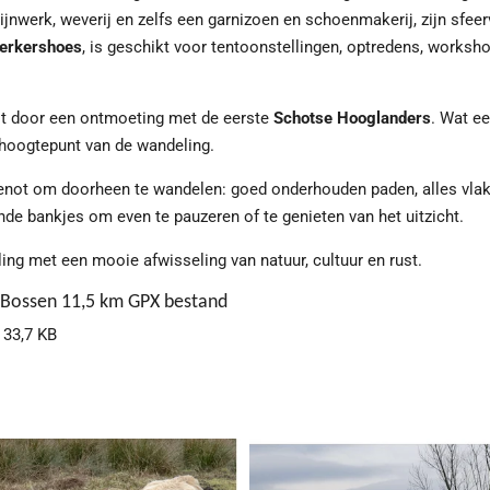
jnwerk, weverij en zelfs een garnizoen en schoenmakerij, zijn sfeerv
Berkershoes
, is geschikt voor tentoonstellingen, optredens, worksho
st door een ontmoeting met de eerste
Schotse Hooglanders
. Wat e
 hoogtepunt van de wandeling.
genot om doorheen te wandelen: goed onderhouden paden, alles vla
de bankjes om even te pauzeren of te genieten van het uitzicht.
g met een mooie afwisseling van natuur, cultuur en rust.
 Bossen 11,5 km GPX bestand
 33,7 KB