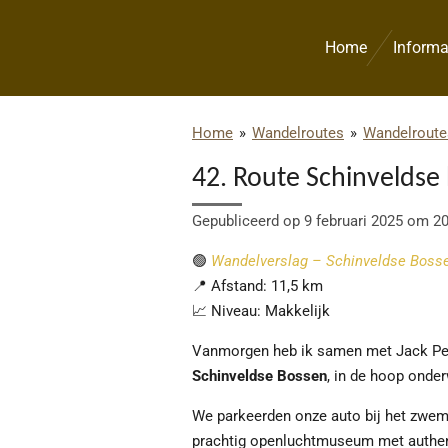
Ga
direct
Home
Informa
naar
de
hoofdinhoud
Home
»
Wandelroutes
»
Wandelroute
42. Route Schinveldse
Gepubliceerd op 9 februari 2025 om 2
🟢
Wandelverslag – Schinveldse Boss
📍 Afstand: 11,5 km
📈 Niveau: Makkelijk
Vanmorgen heb ik samen met Jack Peet
Schinveldse Bossen
, in de hoop onde
We parkeerden onze auto bij het zwe
prachtig openluchtmuseum met authent