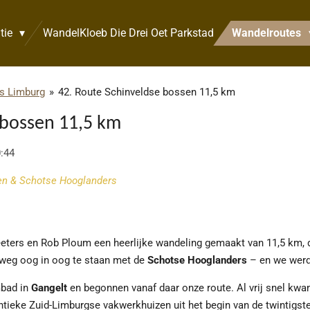
tie
WandelKloeb Die Drei Oet Parkstad
Wandelroutes
s Limburg
»
42. Route Schinveldse bossen 11,5 km
 bossen 11,5 km
0:44
en & Schotse Hooglanders
ers en Rob Ploum een heerlijke wandeling gemaakt van 11,5 km, di
rweg oog in oog te staan met de
Schotse Hooglanders
– en we werde
mbad in
Gangelt
en begonnen vanaf daar onze route. Al vrij snel kw
ieke Zuid-Limburgse vakwerkhuizen uit het begin van de twintigst