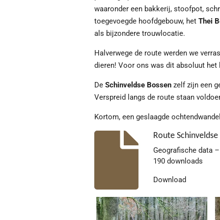
waaronder een bakkerij, stoofpot, schri
toegevoegde hoofdgebouw, het
Thei 
als bijzondere trouwlocatie.
Halverwege de route werden we verra
dieren! Voor ons was dit absoluut het
De
Schinveldse Bossen
zelf zijn een 
Verspreid langs de route staan voldoen
Kortom, een geslaagde ochtendwandelin
Route Schinveldse
Geografische data –
190 downloads
Download