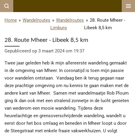
Ga
direct
Home
»
Wandelroutes
»
Wandelroutes
»
28. Route Mheer -
naar
Limburg
Libeek 8,5 km
de
hoofdinhoud
28. Route Mheer - Libeek 8,5 km
Gepubliceerd op 3 maart 2024 om 19:37
Twee jaar geleden heb ik mijn allereerste wandeling gemaakt
in de omgeving van Mheer. In coronatijd is toen mijn passie
voor wandelen ontstaan. Vandaag ben ik terug gegaan naar
deze prachtige omgeving om nu kennis te gaan maken met de
andere kant van Mheer. Samen met wandelmaatje Rob Ploum
ging ik dan ook met een stralend zonnetje in de lucht genieten
van wederom een mooie wandeling.
Tijdens deze
heuvelachtige en grensoverschrijdende wandeling, wandelt u
eerst door het bos omlaag en beneden in Mheer loopt u door
de Steegstraat met enkele fraaie vakwerkhuizen. U volgt