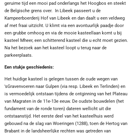
geruime tijd een mooi pad onderlangs het Hoogbos en steekt
de Belgische grens over. In Libeek passeert u de
Kampeerboerderij Hof van Libeek en dan daalt u een veldweg
af met fraai uitzicht. U klimt via een avontuurlijk paadje door
een grubbe omhoog en via de mooie kasteellaan komt u bij
kasteel Mheer, een schitterend kasteel die u echt moet gezien.
Na het bezoek aan het kasteel loopt u terug naar de
parkeerplaats.
Een stukje geschiedenis:
Het huidige kasteel is gelegen tussen de oude wegen van
'sGravenvoeren
naar Gulpen
(via resp. Libeek
en Terlinden) en
is vermoedelijk ontstaan tijdens de ontginning van het Plateau
van Magraten
in de 11e-13e eeuw. De oudste bouwdelen (het
fundament van de ronde toren) dateren wellicht uit die
ontstaanstijd. Het eerste deel van het kasteelhuis werd
gebouwd na de slag van Woeringen (1288), toen de Hertog van
Brabant
in de landsheerlijke rechten was getreden van