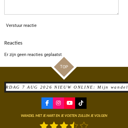
Verstuur reactie
Reacties
Er zijn geen reacties geplaatst.
TOP
AG 7 AUG 2026 NIEUW ONLINE: Mijn wandelverslag 
F
I
Y
T
a
n
o
i
c
s
u
k
WANDEL MET JE HART EN JE VOETEN ZULLEN JE VOLGEN
e
t
T
T
1
2
3
4
5
S
R
b
a
u
o
t