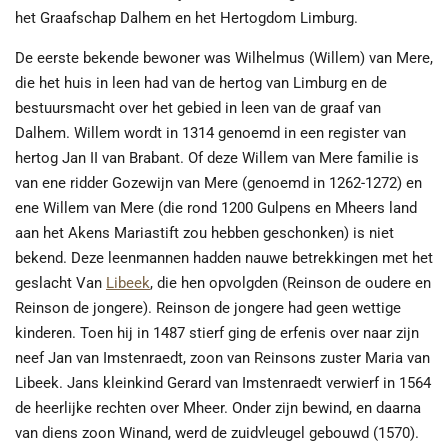
het
Graafschap Dalhem
en het Hertogdom Limburg.
De eerste bekende bewoner was Wilhelmus (Willem) van Mere,
die het huis in leen had van de hertog van Limburg en de
bestuursmacht over het gebied in leen van de graaf van
Dalhem. Willem wordt in 1314 genoemd in een register van
hertog Jan II van Brabant. Of deze Willem van Mere familie is
van ene ridder Gozewijn van Mere (genoemd in 1262-1272) en
ene Willem van Mere (die rond 1200 Gulpens en Mheers land
aan het Akens Mariastift zou hebben geschonken) is niet
bekend. Deze leenmannen hadden nauwe betrekkingen met het
geslacht Van
Libeek
, die hen opvolgden (Reinson de oudere en
Reinson de jongere). Reinson de jongere had geen wettige
kinderen. Toen hij in 1487 stierf ging de erfenis over naar zijn
neef Jan van Imstenraedt, zoon van Reinsons zuster Maria van
Libeek. Jans kleinkind Gerard van Imstenraedt verwierf in 1564
de heerlijke rechten over Mheer. Onder zijn bewind, en daarna
van diens zoon Winand, werd de zuidvleugel gebouwd (1570).