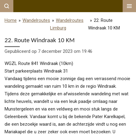
Ga
direct
Home
»
Wandelroutes
»
Wandelroutes
»
22. Route
naar
Limburg
Windraak 10 KM
de
hoofdinhoud
22. Route Windraak 10 KM
Gepubliceerd op 7 december 2023 om 19:46
WGZL Route 841 Windraak (10km)
Start parkeerplaats Windraak 31
Vandaag tijdens een mooie zonnige dag een verrassend mooie
wandeling gemaakt van ruim 10 km in de regio Windraak.
Tijdens deze gemakkelijke en afwisselende wandeling met wat
lichte heuvels, wandelt u via een leuk paadje omlaag naar
Munstergeleen en via een veldweg en mooi stuk langs de
Geleenbeek. Vandaar komt u bij de bekende Pater Karelkapel,
die een bezoekje waard is, aan de achterzijde vindt u nog een
Mariakapel die u zeer zeker ook even moet bezoeken. U