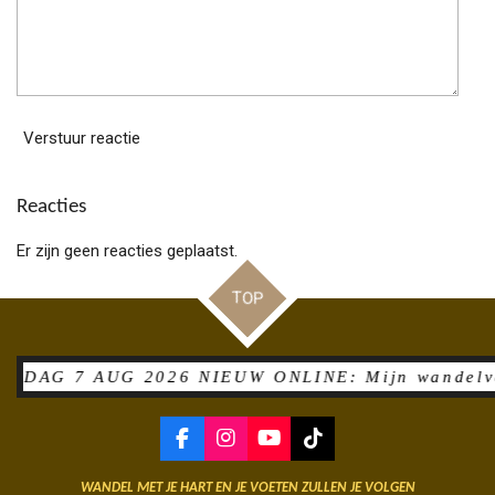
Verstuur reactie
Reacties
Er zijn geen reacties geplaatst.
TOP
AG 7 AUG 2026 NIEUW ONLINE: Mijn wandelverslag 
F
I
Y
T
a
n
o
i
c
s
u
k
WANDEL MET JE HART EN JE VOETEN ZULLEN JE VOLGEN