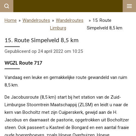
Ga
direct
Home
»
Wandelroutes
»
Wandelroutes
»
15. Route
naar
Limburg
Simpelveld 8,5 km
de
hoofdinhoud
15. Route Simpelveld 8,5 km
Gepubliceerd op 24 april 2022 om 10:25
WGZL Route 717
Vandaag een leuke en gemakkelijke route gewandeld van ruim
8,5 km.
De Jacobusroute (8,5 km) start bij het station van de Zuid-
Limburgse Stoomtrein Maatschappij (ZLSM) en leidt u naar de
kern van Bocholtz met zijn Cuijperskerk, gewijd aan de H.
Jacobus en daarnaast de pastorie, opgetrokken uit Bocholtzer
steen. Ook passeert u Kasteel de Bongard en een aantal fraaie
oude boerenhoeves, zoals Hoeve Overhuizen, Hoeve