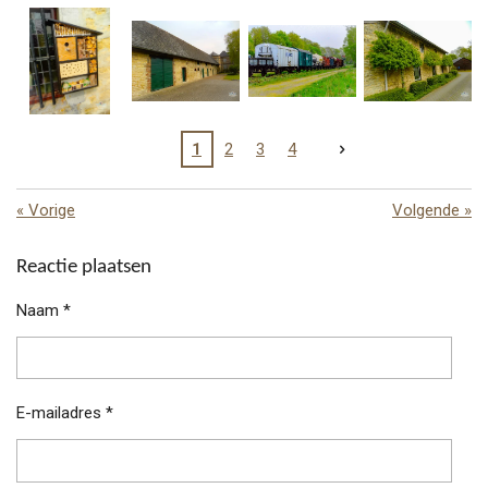
1
2
3
4
«
Vorige
Volgende
»
Reactie plaatsen
Naam *
E-mailadres *