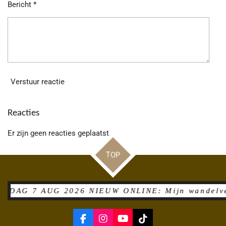
Bericht *
Verstuur reactie
Reacties
Er zijn geen reacties geplaatst.
TOP
G 7 AUG 2026 NIEUW ONLINE: Mijn wandelverslag 
F
I
Y
T