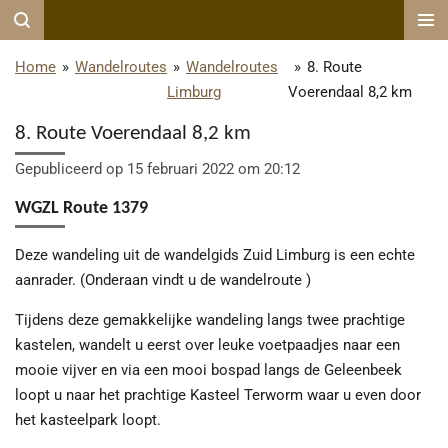
Ga
direct
Home
»
Wandelroutes
»
Wandelroutes
»
8. Route
naar
Limburg
Voerendaal 8,2 km
de
hoofdinhoud
8. Route Voerendaal 8,2 km
Gepubliceerd op 15 februari 2022 om 20:12
WGZL Route 1379
Deze wandeling uit de wandelgids Zuid Limburg is een echte
aanrader. (Onderaan vindt u de wandelroute
)
Tijdens deze gemakkelijke wandeling langs twee prachtige
kastelen, wandelt u eerst over leuke voetpaadjes naar een
mooie vijver en via een mooi bospad langs de Geleenbeek
loopt u naar het prachtige Kasteel Terworm waar u even door
het kasteelpark loopt.