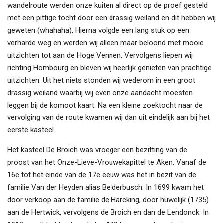
wandelroute werden onze kuiten al direct op de proef gesteld
met een pittige tocht door een drassig weiland en dit hebben wij
geweten (whahaha), Hierna volgde een lang stuk op een
verharde weg en werden wij alleen maar beloond met mooie
uitzichten tot aan de Hoge Vennen. Vervolgens liepen wij
richting Hombourg en bleven wij heerlijk genieten van prachtige
uitzichten. Uit het niets stonden wij wederom in een groot
drassig weiland waarbij wij even onze aandacht moesten
leggen bij de komoot kaart. Na een kleine zoektocht naar de
vervolging van de route kwamen wij dan uit eindelijk aan bij het
eerste kasteel.
Het kasteel De Broich was vroeger een bezitting van de
proost
van het Onze-Lieve-Vrouwekapittel te Aken.
Vanaf de
16e tot het einde van de 17e eeuw was het in bezit van de
familie
Van der Heyden
alias
Belderbusch
. In 1699 kwam het
door verkoop aan de familie
de Harcking
, door huwelijk (1735)
aan
de Hertwick
, vervolgens
de Broich
en dan
de Lendonck
. In