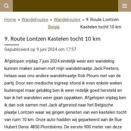
Ga
direct
Home
»
Wandelroutes
»
Wandelroutes
»
9. Route Lontzen
naar
België
Kastelen tocht 10 km
de
hoofdinhoud
9. Route Lontzen Kastelen tocht 10 km
Gepubliceerd op 9 juni 2024 om 17:57
Afgelopen vrijdag 7 juni 2024 eindelijk weer een wandeling
kunnen maken samen met mijn wandelmaatje Jack Peeters,
helaas was ons andere wandelmaatje Rob Ploum niet van de
partij. Door een medische ingreep stond ik even enkele weken
buitenspel maar gelukkig ben ik weer redelijk goed hersteld en
kan ik het wandelen weer gaan oppakken. Afgelopen vrijdag ben
ik dan ook samen met Jack afgereisd naar het Belgische
plaatje Lontzen waar wij gingen genieten van een kastelen tocht
van ruim 10 km. Onze auto hadden wij geparkeerd aan de Rue
Hubert Denis 4850 Plombiëres. De eerste 900 meter van deze