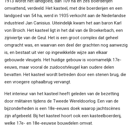
1913 wordt het landgoed, dan 109 ha en zes boerderijen
omvattend, verdeeld. Het kasteel, met drie boerderijen en een
landgoed van 54 ha, werd in 1935 verkocht aan de Nederlandse
industrieel Jan Canisius. Uiteindelijk kwam het aan baron Karl
von Broich.
Het kasteel ligt in het dal van de
Broekerbach, een
zijriviertje van de Geul. Het is een groot complex dat geheel
omgracht was, en waarvan een deel der grachten nog aanwezig
is, en bestaat uit vier op ingewikkelde wijze aan elkaar
gebouwde vleugels. Het huidige gebouw is voornamelijk 17e-
eeuws, maar vooral de zuidoostvleugel kan oudere delen
bevatten. Het kasteel wordt betreden door een stenen brug, die
een vroegere ophaalbrug vervangt.
Het interieur van het kasteel heeft geleden van de bezetting
door militairen tijdens de Tweede Wereldoorlog. Een van de
bijzonderheden is een 18e-eeuws doek waarop jachtscènes
zijn afgebeeld. Bij het kasteel hoort ook een kasteelboerderij,
welke 17e- en 18e-eeuwse bouwdelen omvat.