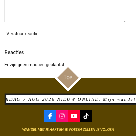
Verstuur reactie
Reacties
Er zijn geen reacties geplaatst.
TOP
DAG 7 AUG 2026 NIEUW ONLINE: Mijn wandelverslag
F
I
Y
T
a
n
o
i
c
s
u
k
WANDEL MET JE HART EN JE VOETEN ZULLEN JE VOLGEN
e
t
T
T