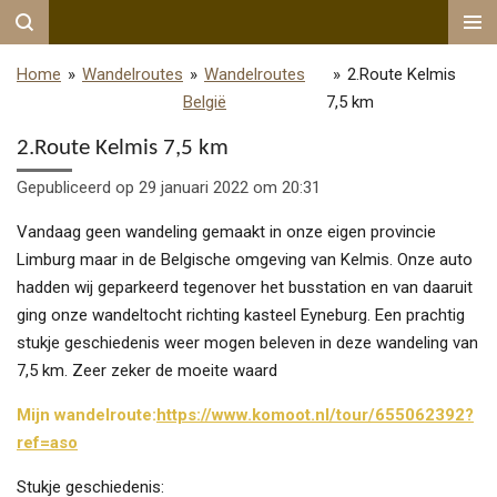
Ga
direct
Home
»
Wandelroutes
»
Wandelroutes
»
2.Route Kelmis
naar
België
7,5 km
de
hoofdinhoud
2.Route Kelmis 7,5 km
Gepubliceerd op 29 januari 2022 om 20:31
Vandaag geen wandeling gemaakt in onze eigen provincie
Limburg maar in de Belgische omgeving van Kelmis. Onze auto
hadden wij geparkeerd tegenover het busstation en van daaruit
ging onze wandeltocht richting kasteel Eyneburg. Een prachtig
stukje geschiedenis weer mogen beleven in deze wandeling van
7,5 km. Zeer zeker de moeite waard
Mijn wandelroute:
https://www.komoot.nl/tour/655062392?
ref=aso
Stukje geschiedenis: